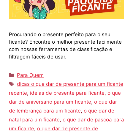
Procurando o presente perfeito para o seu
ficante? Encontre o melhor presente facilmente
com nossas ferramentas de classificação e
filtragem fáceis de usar.
Categorias
Para Quem
Tags
dicas o que dar de presente para um ficante
recente
,
ideias de presente para ficante
,
o que
dar de aniversario para um ficante
,
o que dar
de lembrança para um ficante
,
o que dar de
natal para um ficante
,
o que dar de pascoa para
um ficante
,
o que dar de presente de