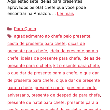
Aqui estão sete ideias para presentes
aprovados pelo(a) chefe que você pode
encontrar na Amazon: …
Ler mais
Categorias
Para Quem
Tags
agradecimento ao chefe pelo presente
,
cesta de presente para chefe
,
dicas de
presente para chefe
,
ideia de presente para o
chefe
,
ideias de presente para chefe
,
ideias de
presente para o chefe
,
kit presente para chefe
,
o que dar de presente para a chefe
,
o que dar
de presente para chefe
,
o que dar de presente
para o chefe
,
presente chefe
,
presente chefe
aniversario
,
presente de despedida para chefe
,
presente de natal para chefe
,
presente para a
chefe
,
presente para chef de cozinha
,
presente