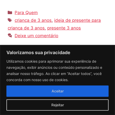
Categorias
Para Quem
Tags
criança de 3 anos
,
ideia de presente para
criança de 3 anos
,
presente 3 anos
Deixe um comentário
Valorizamos sua privacidade
Utilizamos cookies para aprimorar sua experiência de
Presente para Amigo:
navegação, exibir anúncios ou conteúdo personalizado e
09 Dicas e Ideias
analisar nosso tráfego. Ao clicar em “Aceitar todos”, você
concorda com nosso uso de cookies.
Diferentes para
Aceitar
Presentear
Rejeitar
Por
leocrezende