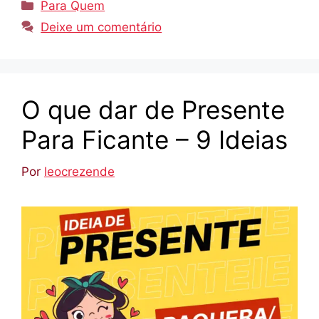
Categorias
Para Quem
Deixe um comentário
O que dar de Presente
Para Ficante – 9 Ideias
Por
leocrezende