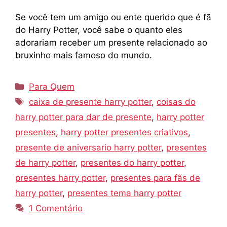
Se você tem um amigo ou ente querido que é fã
do Harry Potter, você sabe o quanto eles
adorariam receber um presente relacionado ao
bruxinho mais famoso do mundo.
Categorias
Para Quem
Tags
caixa de presente harry potter
,
coisas do
harry potter para dar de presente
,
harry potter
presentes
,
harry potter presentes criativos
,
presente de aniversario harry potter
,
presentes
de harry potter
,
presentes do harry potter
,
presentes harry potter
,
presentes para fãs de
harry potter
,
presentes tema harry potter
1 Comentário