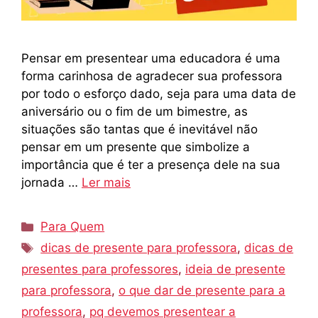
Pensar em presentear uma educadora é uma
forma carinhosa de agradecer sua professora
por todo o esforço dado, seja para uma data de
aniversário ou o fim de um bimestre, as
situações são tantas que é inevitável não
pensar em um presente que simbolize a
importância que é ter a presença dele na sua
jornada …
Ler mais
Categorias
Para Quem
Tags
dicas de presente para professora
,
dicas de
presentes para professores
,
ideia de presente
para professora
,
o que dar de presente para a
professora
,
pq devemos presentear a