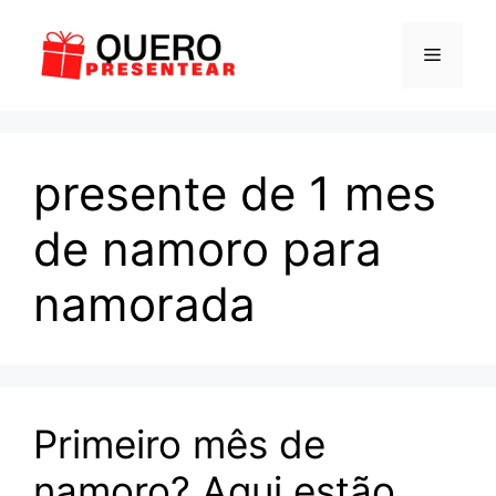
Pular
para
Menu
o
conteúdo
presente de 1 mes
de namoro para
namorada
Primeiro mês de
namoro? Aqui estão