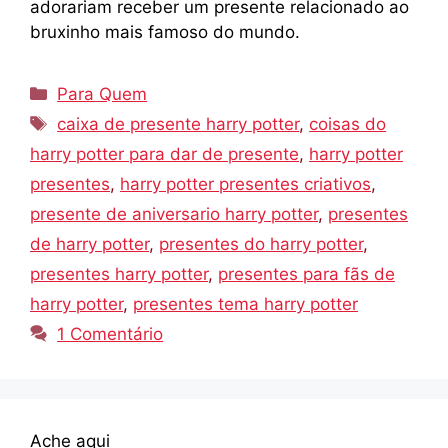
adorariam receber um presente relacionado ao
bruxinho mais famoso do mundo.
Categorias
Para Quem
Tags
caixa de presente harry potter
,
coisas do
harry potter para dar de presente
,
harry potter
presentes
,
harry potter presentes criativos
,
presente de aniversario harry potter
,
presentes
de harry potter
,
presentes do harry potter
,
presentes harry potter
,
presentes para fãs de
harry potter
,
presentes tema harry potter
1 Comentário
Ache aqui