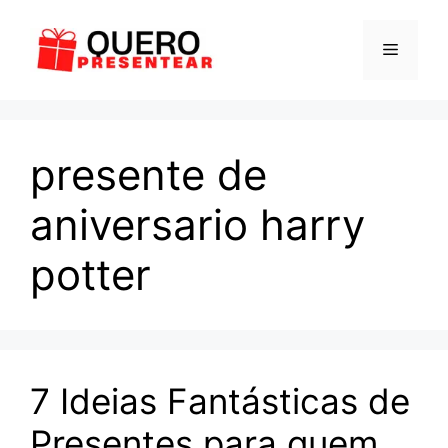
Pular
para
Menu
o
conteúdo
presente de
aniversario harry
potter
7 Ideias Fantásticas de
Presentes para quem