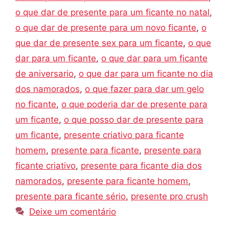
o que dar de presente para um ficante no natal
,
o que dar de presente para um novo ficante
,
o
que dar de presente sex para um ficante
,
o que
dar para um ficante
,
o que dar para um ficante
de aniversario
,
o que dar para um ficante no dia
dos namorados
,
o que fazer para dar um gelo
no ficante
,
o que poderia dar de presente para
um ficante
,
o que posso dar de presente para
um ficante
,
presente criativo para ficante
homem
,
presente para ficante
,
presente para
ficante criativo
,
presente para ficante dia dos
namorados
,
presente para ficante homem
,
presente para ficante sério
,
presente pro crush
Deixe um comentário