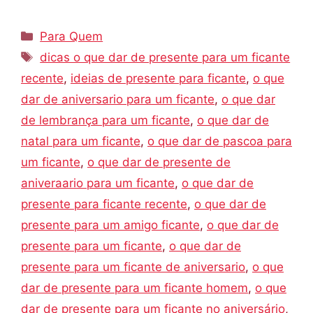
Categorias
Para Quem
Tags
dicas o que dar de presente para um ficante
recente
,
ideias de presente para ficante
,
o que
dar de aniversario para um ficante
,
o que dar
de lembrança para um ficante
,
o que dar de
natal para um ficante
,
o que dar de pascoa para
um ficante
,
o que dar de presente de
aniveraario para um ficante
,
o que dar de
presente para ficante recente
,
o que dar de
presente para um amigo ficante
,
o que dar de
presente para um ficante
,
o que dar de
presente para um ficante de aniversario
,
o que
dar de presente para um ficante homem
,
o que
dar de presente para um ficante no aniversário
,