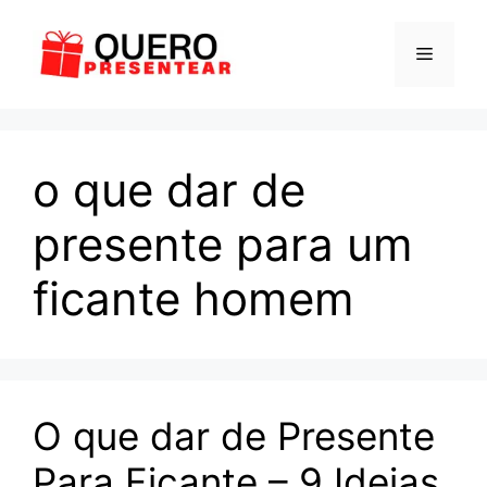
Pular
para
Menu
o
conteúdo
o que dar de
presente para um
ficante homem
O que dar de Presente
Para Ficante – 9 Ideias