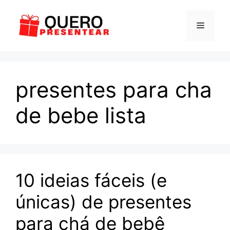
Pular
para
Menu
o
conteúdo
presentes para cha
de bebe lista
10 ideias fáceis (e
únicas) de presentes
para chá de bebê