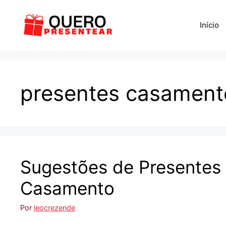
Pular
para
Início
o
conteúdo
presentes casament
Sugestões de Presentes 
Casamento
Por
leocrezende