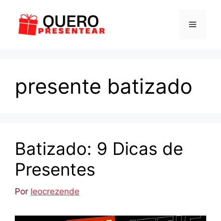
Pular
para
Menu
o
conteúdo
presente batizado
Batizado: 9 Dicas de
Presentes
Por
leocrezende