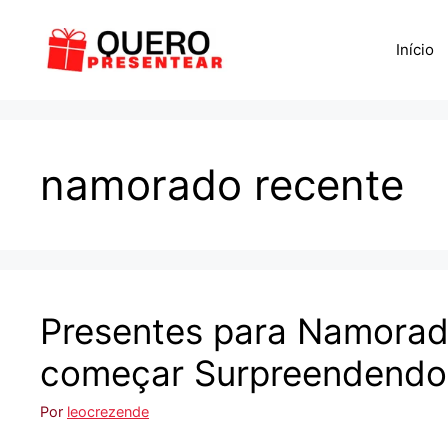
Pular
para
Início
o
conteúdo
namorado recente
Presentes para Namorado
começar Surpreendendo
Por
leocrezende